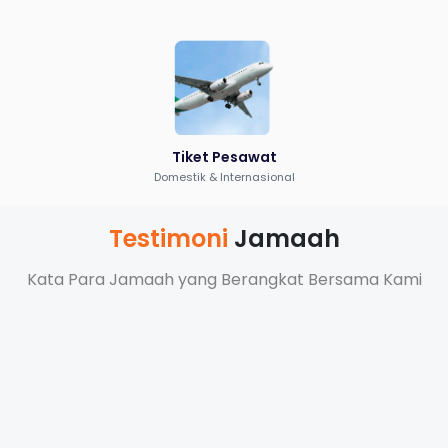
Tiket Pesawat
Domestik & Internasional
Testimoni
Jamaah
Galeri
Foto
Kata Para Jamaah yang Berangkat Bersama Kami
Pengalaman Bersama Shafwah Holidays
Umrah
Haji
Trip