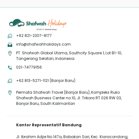
+62 821-2307-8177
info@shafwahholidays.com
PT. Shafwah Global Utama, Southcity Square 1, Lot B1-10,
Tangerang Selatan, Indonesia
021-74779156
+62 813-5271-1121 (Banjar Baru)
Permata Shafwah Travel (Banjar Baru), Kompleks Ruko
Shafwah Business Center no.10, Jl. Trikora RT 026 RW 03,
Banjar Baru, South Kalimantan
Kantor Representatif Bandung
Jl. Ibrahim Adjie No.147a, Babakan Sari, Kec. Kiaracondong,