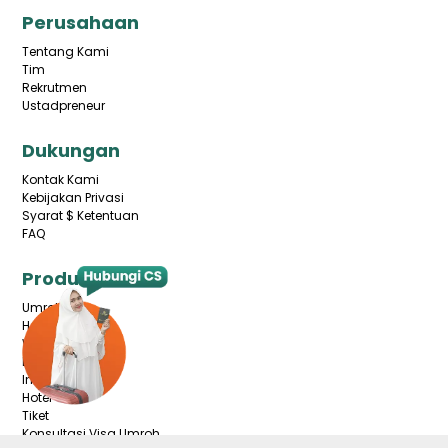
Perusahaan
Tentang Kami
Tim
Rekrutmen
Ustadpreneur
Dukungan
Kontak Kami
Kebijakan Privasi
Syarat $ Ketentuan
FAQ
Produk
Umroh
Haji
Wisata Halal
Domestik
International
Hotel
Tiket
Konsultasi Visa Umroh