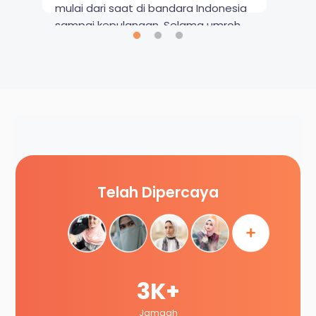
mulai dari saat di bandara Indonesia
sampai kepulangan. Selama umroh
juga di dampingi oleh pembimbing
yang berpengalaman. Fasilitas hotel,
transportasi, dan makanannya juga
maksimal. Thank you Shafwah
Holidays!
Telah Dipercaya
3K+
Jamaah